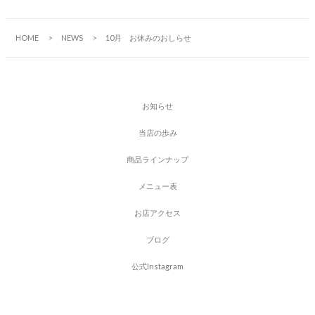
HOME
NEWS
10月 お休みのおしらせ
お
知
ら
せ
当
店
の
歩
み
商
品
ラ
イ
ン
ナ
ッ
プ
メ
ニ
ュ
ー
表
お
店
ア
ク
セ
ス
ブ
ロ
グ
公
式
I
n
s
t
a
g
r
a
m