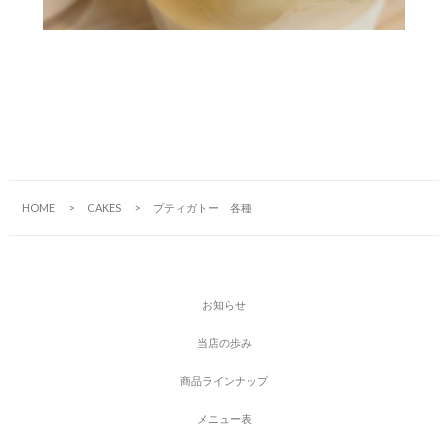
HOME
CAKES
プティガトー 各種
お
知
ら
せ
当
店
の
歩
み
商
品
ラ
イ
ン
ナ
ッ
プ
メ
ニ
ュ
ー
表